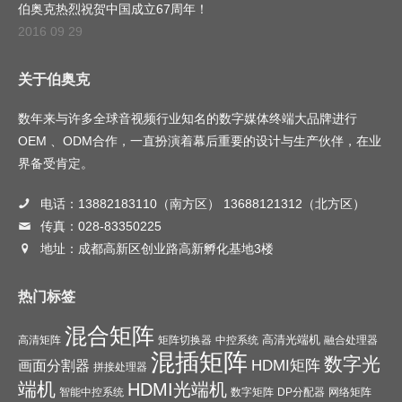
伯奥克热烈祝贺中国成立67周年！
2016 09 29
关于伯奥克
数年来与许多全球音视频行业知名的数字媒体终端大品牌进行
OEM 、ODM合作，一直扮演着幕后重要的设计与生产伙伴，在业
界备受肯定。
电话：13882183110（南方区） 13688121312（北方区）
传真：028-83350225
地址：成都高新区创业路高新孵化基地3楼
热门标签
混合矩阵
高清光端机
高清矩阵
矩阵切换器
中控系统
融合处理器
混插矩阵
数字光
HDMI矩阵
画面分割器
拼接处理器
端机
HDMI光端机
智能中控系统
数字矩阵
DP分配器
网络矩阵